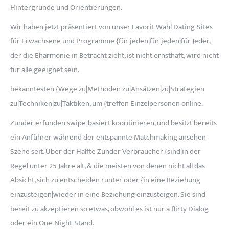
Hintergründe und Orientierungen.
Wir haben jetzt präsentiert von unser Favorit Wahl Dating-Sites
für Erwachsene und Programme {für jeden|für jeden|für Jeder,
der die Eharmonie in Betracht zieht, ist nicht ernsthaft, wird nicht
für alle geeignet sein.
bekanntesten {Wege zu|Methoden zu|Ansätzen|zu|Strategien
zu|Techniken|zu|Taktiken, um {treffen Einzelpersonen online.
Zunder erfunden swipe-basiert koordinieren, und besitzt bereits
ein Anführer während der entspannte Matchmaking ansehen
Szene seit. Über der Hälfte Zunder Verbraucher {sind|in der
Regel unter 25 Jahre alt, & die meisten von denen nicht all das
Absicht, sich zu entscheiden runter oder {in eine Beziehung
einzusteigen|wieder in eine Beziehung einzusteigen. Sie sind
bereit zu akzeptieren so etwas, obwohl es ist nur a flirty Dialog
oder ein One-Night-Stand.