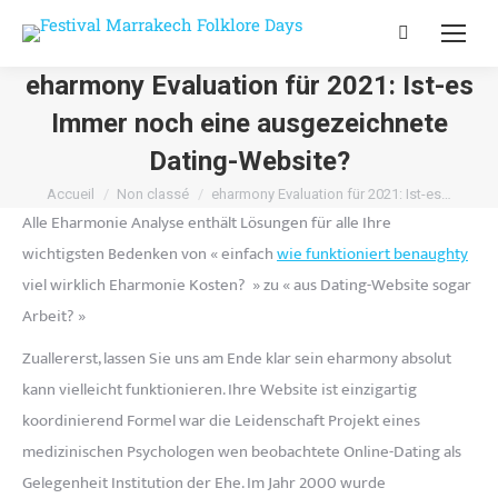
Recherche
:
eharmony Evaluation für 2021: Ist-es
Immer noch eine ausgezeichnete
Dating-Website?
Vous êtes ici :
Accueil
Non classé
eharmony Evaluation für 2021: Ist-es…
Alle Eharmonie Analyse enthält Lösungen für alle Ihre
wichtigsten Bedenken von « einfach
wie funktioniert benaughty
viel wirklich Eharmonie Kosten? » zu « aus Dating-Website sogar
Arbeit? »
Zuallererst, lassen Sie uns am Ende klar sein eharmony absolut
kann vielleicht funktionieren. Ihre Website ist einzigartig
koordinierend Formel war die Leidenschaft Projekt eines
medizinischen Psychologen wen beobachtete Online-Dating als
Gelegenheit Institution der Ehe. Im Jahr 2000 wurde