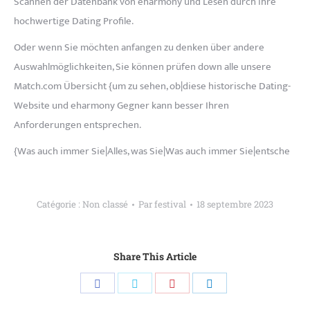
Scannen der Datenbank von eharmony und Lesen durch ihre
hochwertige Dating Profile.
Oder wenn Sie möchten anfangen zu denken über andere
Auswahlmöglichkeiten, Sie können prüfen down alle unsere
Match.com Übersicht {um zu sehen, ob|diese historische Dating-
Website und eharmony Gegner kann besser Ihren
Anforderungen entsprechen.
{Was auch immer Sie|Alles, was Sie|Was auch immer Sie|entsche
Catégorie :
Non classé
Par
festival
18 septembre 2023
Share This Article
Partager
Partager
Partager
Partager
sur
sur
sur
sur