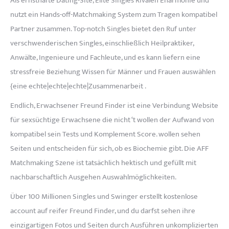
Als ernsthafte Dating-Site, Elite Singles Rivalen Eharmonie und
nutzt ein Hands-off-Matchmaking System zum Tragen kompatibel
Partner zusammen. Top-notch Singles bietet den Ruf unter
verschwenderischen Singles, einschließlich Heilpraktiker,
Anwälte, Ingenieure und Fachleute, und es kann liefern eine
stressfreie Beziehung Wissen für Männer und Frauen auswählen
{eine echte|echte|echte|Zusammenarbeit .
Endlich, Erwachsener Freund Finder ist eine Verbindung Website
für sexsüchtige Erwachsene die nicht ‘t wollen der Aufwand von
kompatibel sein Tests und Komplement Score. wollen sehen
Seiten und entscheiden für sich, ob es Biochemie gibt. Die AFF
Matchmaking Szene ist tatsächlich hektisch und gefüllt mit
nachbarschaftlich Ausgehen Auswahlmöglichkeiten.
Über 100 Millionen Singles und Swinger erstellt kostenlose
account auf reifer Freund Finder, und du darfst sehen ihre
einzigartigen Fotos und Seiten durch Ausführen unkomplizierten