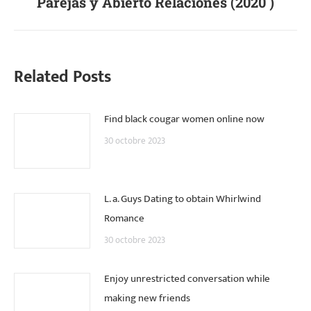
Parejas y Abierto Relaciones (2020 )
suivant
:
Related Posts
Find black cougar women online now
30 octobre 2023
L. a. Guys Dating to obtain Whirlwind
Romance
30 octobre 2023
Enjoy unrestricted conversation while
making new friends