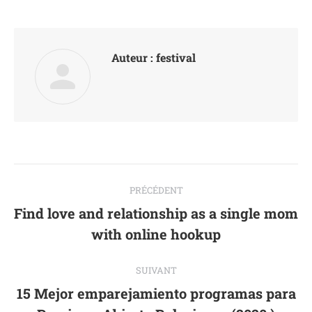
Facebook
Twitter
Pinterest
LinkedIn
Auteur :
festival
Navigation
PRÉCÉDENT
article
Find love and relationship as a single mom
Article
with online hookup
précédent
:
SUIVANT
15 Mejor emparejamiento programas para
Article